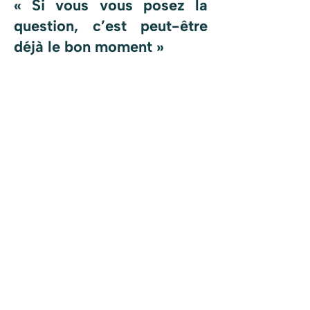
« Si vous vous posez la
question, c’est peut-être
déjà le bon moment »
Avec le recul, Victor considère que sa
reconversion est l’une des meilleures
décisions qu’il ait prises.
À ceux qui hésitent encore, il adresse
un message simple :
« Si vous
commencez à vous renseigner et à
vous poser des questions, ce n’est
probablement pas un hasard. Il faut
oser investir sur soi et avancer. »
Pour lui, la sophrologie répond
aujourd’hui à un besoin de plus en plus
présent dans notre société :
accompagner le bien-être, la gestion
des émotions et la santé mentale.
Mais au-delà de la discipline elle-
même, c’est surtout la possibilité