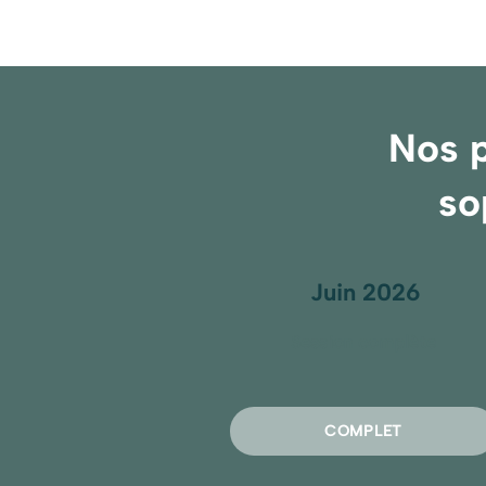
Nos p
so
Juin 2026
Session complète
COMPLET