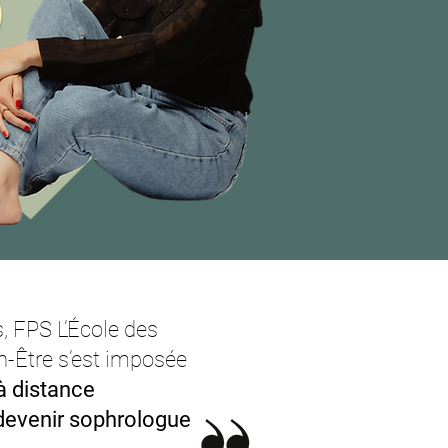
, FPS L’École des
n-Être s’est imposée
à distance
devenir sophrologue