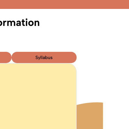
ormation
Syllabus