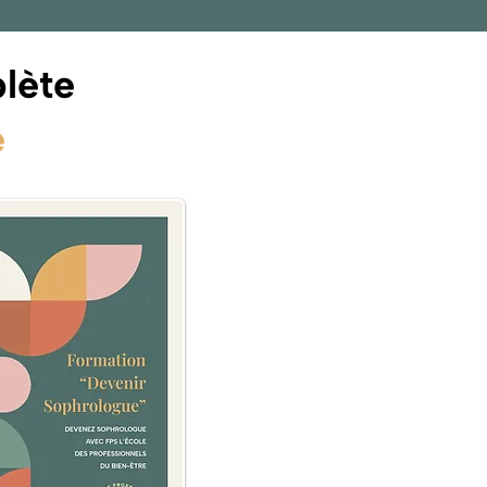
lète
e