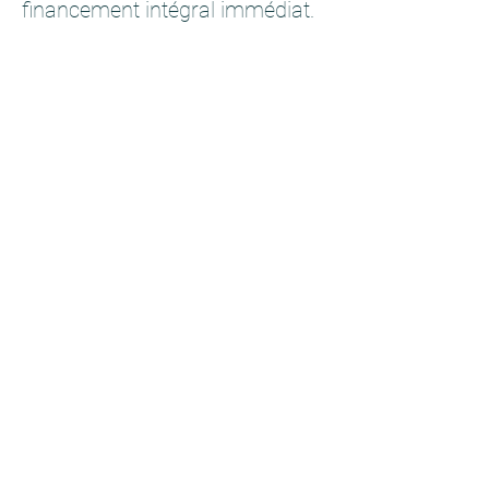
financement intégral immédiat.
Bien préparer le
financement de son projet
de formation
Choisir une école de sophrologie